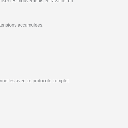
iser les mouvements et travailler en
 tensions accumulées.
onnelles avec ce protocole complet.