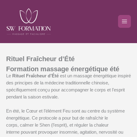
Aller
au
contenu
Rituel Fraîcheur d’Été
Formation massage énergétique été
Le
Rituel Fraîcheur d’Été
est un massage énergétique inspiré
des principes de la médecine traditionnelle chinoise,
spécifiquement conçu pour accompagner le corps et l’esprit
pendant la saison estivale.
En été, le Cœur et l’élément Feu sont au centre du système
énergétique. Ce protocole a pour but de rafraîchir le
corps, calmer le Shen (l’esprit), et réguler la chaleur
interne pouvant provoquer insomnie, agitation, nervosité ou