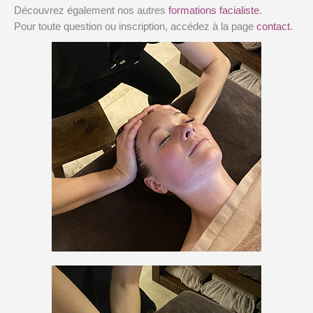
Découvrez également nos autres
formations facialiste
.
Pour toute question ou inscription, accédez à la page
contact
.