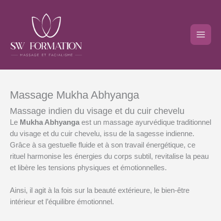
Aller
au
contenu
Massage Mukha Abhyanga
Massage indien du visage et du cuir chevelu
Le
Mukha Abhyanga
est un massage ayurvédique traditionnel
du visage et du cuir chevelu, issu de la sagesse indienne.
Grâce à sa gestuelle fluide et à son travail énergétique, ce
rituel harmonise les énergies du corps subtil, revitalise la peau
et libère les tensions physiques et émotionnelles.
Ainsi, il agit à la fois sur la beauté extérieure, le bien-être
intérieur et l’équilibre émotionnel.