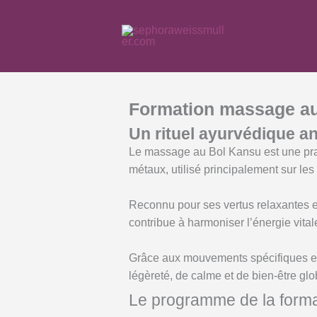
Aller
au
contenu
Formation massage a
Un rituel ayurvédique anc
Le massage au Bol Kansu est une prati
métaux, utilisé principalement sur les
Reconnu pour ses vertus relaxantes et
contribue à harmoniser l’énergie vital
Grâce aux mouvements spécifiques et 
légèreté, de calme et de bien-être glo
Le programme de la forma