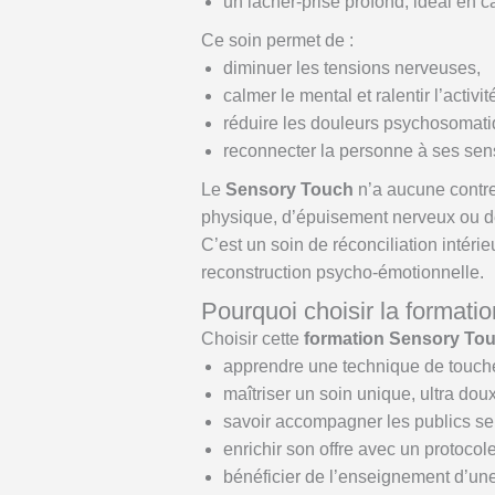
un lâcher-prise profond, idéal en c
Ce soin permet de :
diminuer les tensions nerveuses,
calmer le mental et ralentir l’activit
réduire les douleurs psychosomatiq
reconnecter la personne à ses sens
Le
Sensory Touch
n’a aucune contre-
physique, d’épuisement nerveux ou de
C’est un soin de réconciliation inté
reconstruction psycho-émotionnelle.
Pourquoi choisir la format
Choisir cette
formation Sensory To
apprendre une technique de touche
maîtriser un soin unique, ultra doux
savoir accompagner les publics sen
enrichir son offre avec un protoco
bénéficier de l’enseignement d’une