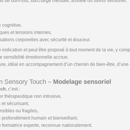
as de burn-out, surcharge mentale, anxiété ou stress sensoriel.
é cognitive,
ues et tensions internes,
ations corporelles avec sécurité et douceur.
indication et peut être proposé à tout moment de la vie, y comp
 sensibilité émotionnelle accrue.
rieure, idéal en accompagnement d’un chemin de bien-être, d’un
ion Sensory Touch –
Modelage sensoriel
uch
, c’est :
r thérapeutique non intrusive,
 et sécurisant,
sibles ou fragiles,
le profondément humain et bienveillant,
 formatrice experte, reconnue nationalement.