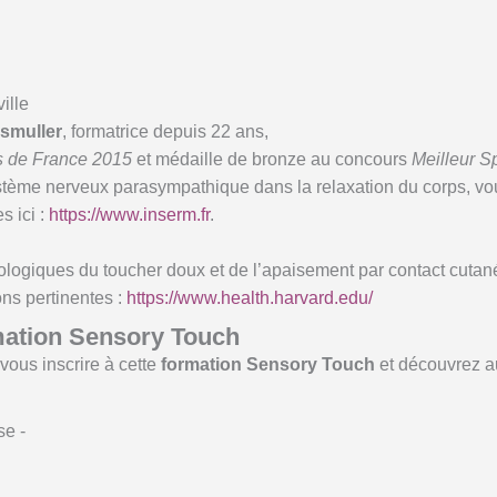
ille
smuller
, formatrice depuis 22 ans,
s de France 2015
et médaille de bronze au concours
Meilleur S
tème nerveux parasympathique dans la relaxation du corps, vo
s ici :
https://www.inserm.fr
.
iologiques du toucher doux et de l’apaisement par contact cutan
ons pertinentes :
https://www.health.harvard.edu/
mation Sensory Touch
vous inscrire à cette
formation Sensory Touch
et découvrez a